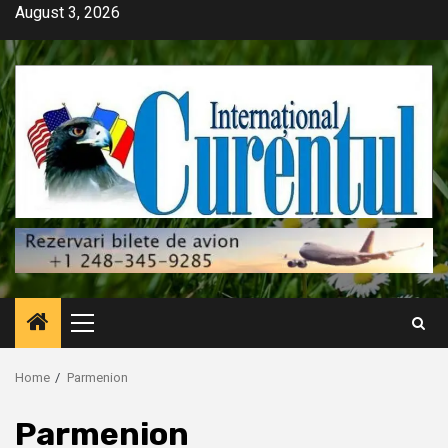
Skip
August 3, 2026
to
content
Primary
Menu
Home
Parmenion
Parmenion