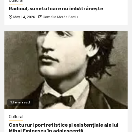
Cultural
Radioul, sunetul care nu îmbătrânește
May 14, 2026
Camelia Morda Baciu
13 min read
Cultural
Contururi portretistice și existențiale ale lui
Mihai Eminescu în adolescență