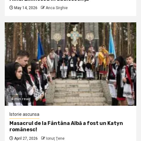
May 14, 2026
Anca Sirghie
4 min read
Istorie ascunsa
Masacrul de la Fântâna Albă a fost un Katyn
românesc!
April 27, 2026
Ionuţ Ţene