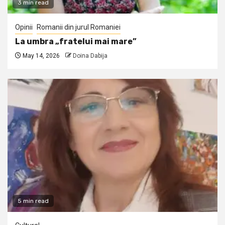
3 min read
Opinii
Romanii din jurul Romaniei
La umbra „fratelui mai mare”
May 14, 2026
Doina Dabija
5 min read