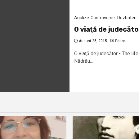
Analize-Controverse
Dezbateri
O viaţă de judecǎtor
August 25, 2015
Editor
O viaţă de judecǎtor - The life
Nădrău...