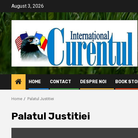
Skip
August 3, 2026
to
content
HOME
CONTACT
DESPRE NOI
BOOK STO
Home
Palatul Justitiei
Palatul Justitiei