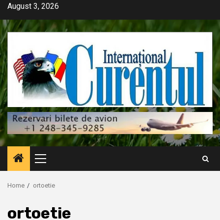
Skip
August 3, 2026
to
content
Primary
Menu
Home
ortoetie
ortoetie