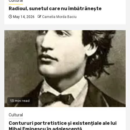
Cultural
Radioul, sunetul care nu îmbătrânește
May 14, 2026
Camelia Morda Baciu
13 min read
Cultural
Contururi portretistice și existențiale ale lui
Mihai Eminescu în adolescență