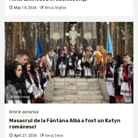
May 14, 2026
Anca Sirghie
4 min read
Istorie ascunsa
Masacrul de la Fântâna Albă a fost un Katyn
românesc!
April 27, 2026
Ionuţ Ţene