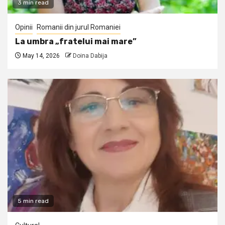
3 min read
Opinii
Romanii din jurul Romaniei
La umbra „fratelui mai mare”
May 14, 2026
Doina Dabija
5 min read