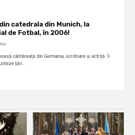
din catedrala din Munich, la
l de Fotbal, în 2006!
etcu
asă cântăreață din Germania, scriitoare și actriță. Îi
iteze țări...