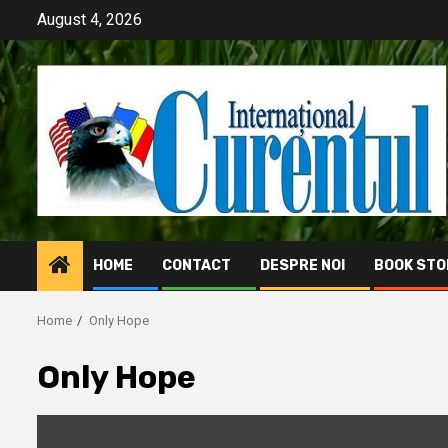
Skip
August 4, 2026
to
content
HOME
CONTACT
DESPRE NOI
BOOK STO
Home
Only Hope
Only Hope