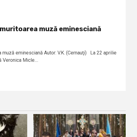
nemuritoarea muză eminesciană
 muză eminesciană Autor: V.K. (Cernauţi) La 22 aprilie
Veronica Micle....