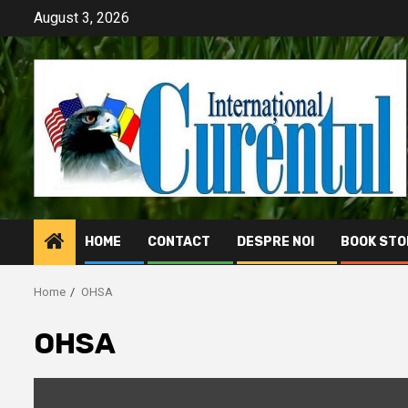
Skip
August 3, 2026
to
content
HOME
CONTACT
DESPRE NOI
BOOK STO
Home
OHSA
OHSA