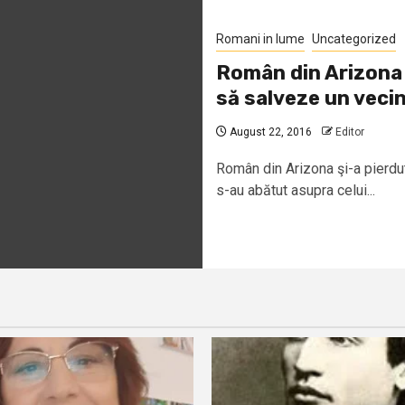
Romani in lume
Uncategorized
Român din Arizona ş
să salveze un veci
August 22, 2016
Editor
Român din Arizona şi-a pierdut
s-au abătut asupra celui...