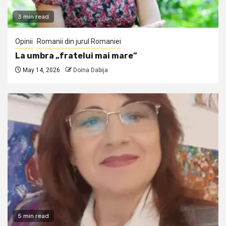
3 min read
Opinii
Romanii din jurul Romaniei
La umbra „fratelui mai mare”
May 14, 2026
Doina Dabija
5 min read