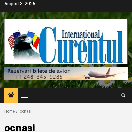
Skip
August 3, 2026
to
content
Primary
Menu
Home
ocnasi
ocnasi