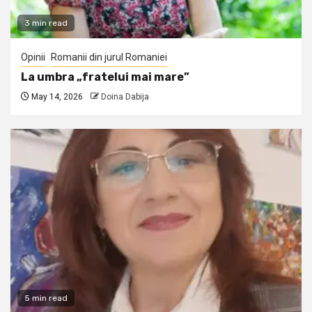
3 min read
Opinii
Romanii din jurul Romaniei
La umbra „fratelui mai mare”
May 14, 2026
Doina Dabija
5 min read