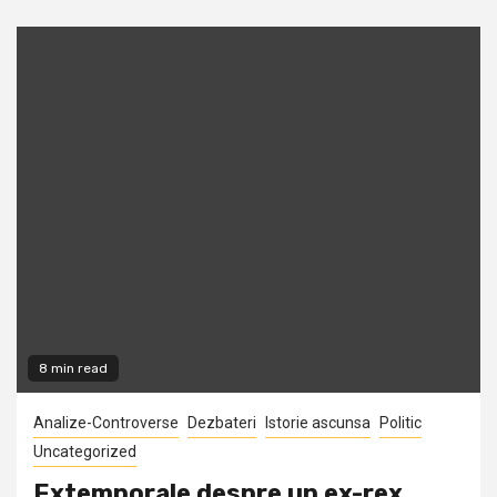
8 min read
Analize-Controverse
Dezbateri
Istorie ascunsa
Politic
Uncategorized
Extemporale despre un ex-rex