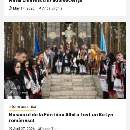
Mihai Eminescu în adolescență
May 14, 2026
Anca Sirghie
4 min read
Istorie ascunsa
Masacrul de la Fântâna Albă a fost un Katyn
românesc!
April 27, 2026
Ionuţ Ţene