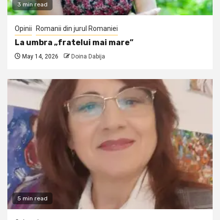
3 min read
Opinii
Romanii din jurul Romaniei
La umbra „fratelui mai mare”
May 14, 2026
Doina Dabija
5 min read