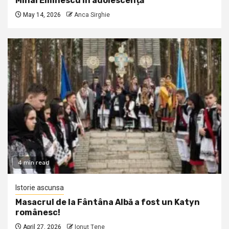
Mihai Eminescu în adolescență
May 14, 2026
Anca Sirghie
4 min read
Istorie ascunsa
Masacrul de la Fântâna Albă a fost un Katyn
românesc!
April 27, 2026
Ionuţ Ţene