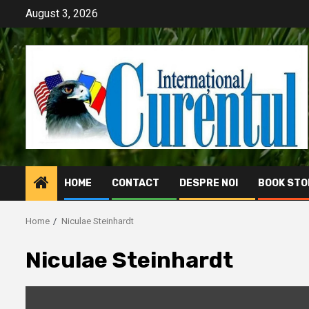
Skip
August 3, 2026
to
content
HOME
CONTACT
DESPRE NOI
BOOK STO
Home
Niculae Steinhardt
Niculae Steinhardt