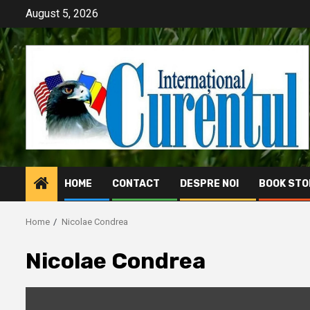
Skip
August 5, 2026
to
content
HOME
CONTACT
DESPRE NOI
BOOK STO
Home
Nicolae Condrea
Nicolae Condrea