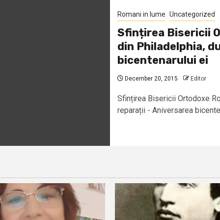
Romani in lume
Uncategorized
Sfințirea Biserici
din Philadelphia, d
bicentenarului ei
December 20, 2015
Editor
Sfințirea Bisericii Ortodoxe 
reparații - Aniversarea bicenten