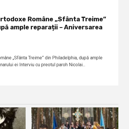
i Ortodoxe Române „Sfânta Treime”
upă ample reparații – Aniversarea
Române „Sfânta Treime” din Philadelphia, după ample
arului ei Interviu cu preotul paroh Nicolai...