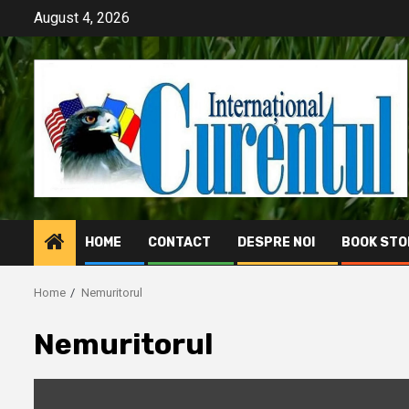
Skip
August 4, 2026
to
content
HOME
CONTACT
DESPRE NOI
BOOK STO
Home
Nemuritorul
Nemuritorul