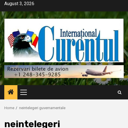
Skip
August 3, 2026
to
content
Primary
Menu
Home
neintelegeri guvernamentale
neintelegeri