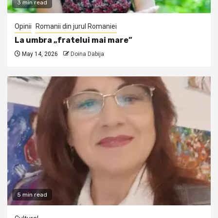
3 min read
Opinii
Romanii din jurul Romaniei
La umbra „fratelui mai mare”
May 14, 2026
Doina Dabija
5 min read