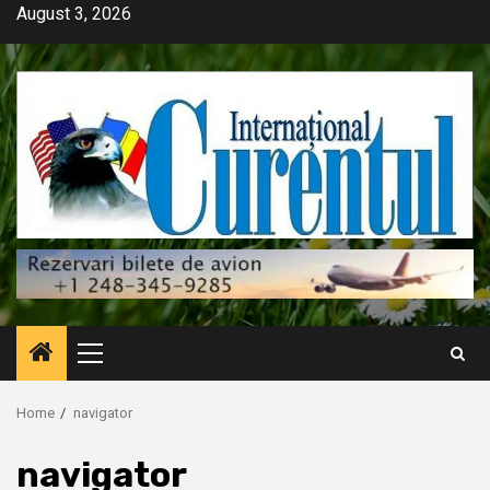
Skip
August 3, 2026
to
content
Primary
Menu
Home
navigator
navigator