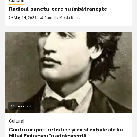
Cultural
Radioul, sunetul care nu îmbătrânește
May 14, 2026
Camelia Morda Baciu
13 min read
Cultural
Contururi portretistice și existențiale ale lui
Mihai Eminescu în adolescență