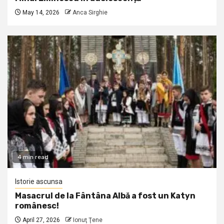
May 14, 2026
Anca Sirghie
4 min read
Istorie ascunsa
Masacrul de la Fântâna Albă a fost un Katyn
românesc!
April 27, 2026
Ionuţ Ţene