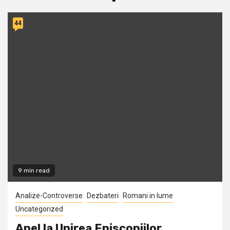
44
9 min read
Analize-Controverse
Dezbateri
Romani in lume
Uncategorized
Apel la Unirea Episcopiilor