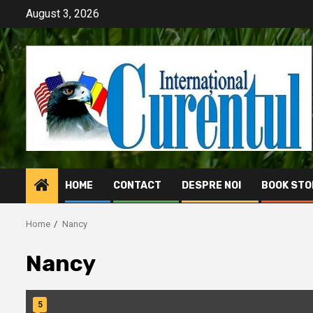
Skip
August 3, 2026
to
content
HOME
CONTACT
DESPRE NOI
BOOK STO
Home
Nancy
Nancy
5