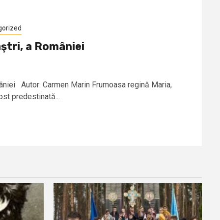
gorized
ştri, a României
mâniei Autor: Carmen Marin Frumoasa regină Maria,
ost predestinată...