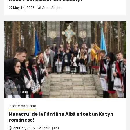
May 14, 2026
Anca Sirghie
4 min read
Istorie ascunsa
Masacrul de la Fântâna Albă a fost un Katyn
românesc!
April 27, 2026
Ionuţ Ţene