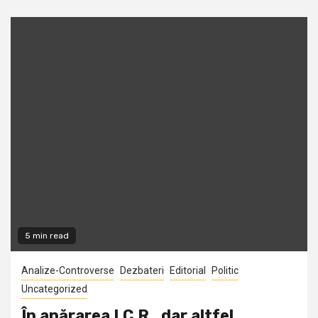
5 min read
Analize-Controverse
Dezbateri
Editorial
Politic
Uncategorized
În apărarea I.C.R., dar altfel