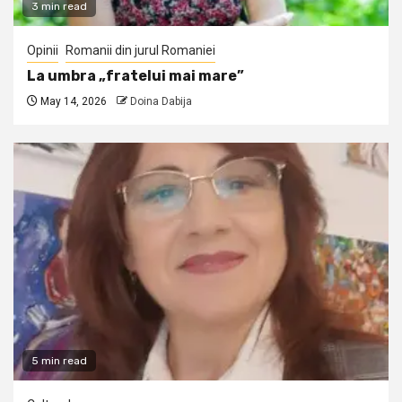
3 min read
Opinii
Romanii din jurul Romaniei
La umbra „fratelui mai mare”
May 14, 2026
Doina Dabija
5 min read