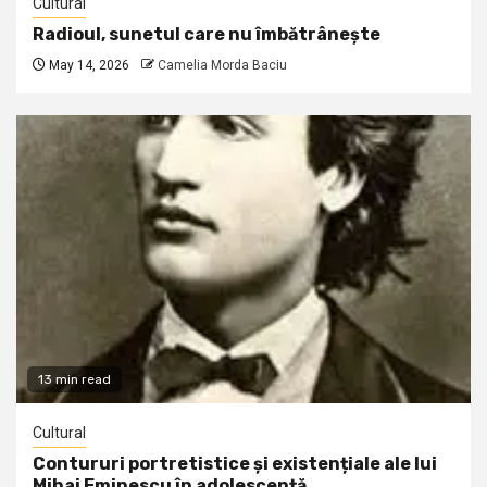
Cultural
Radioul, sunetul care nu îmbătrânește
May 14, 2026
Camelia Morda Baciu
13 min read
Cultural
Contururi portretistice și existențiale ale lui
Mihai Eminescu în adolescență