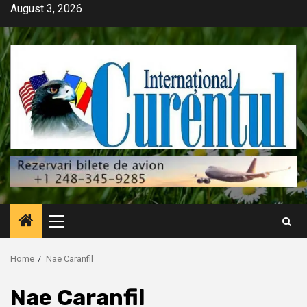
Skip
August 3, 2026
to
content
Primary
Menu
Home
Nae Caranfil
Nae Caranfil