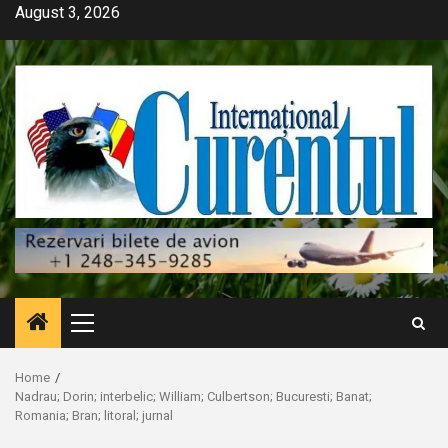
Skip
August 3, 2026
to
content
Primary
Menu
Home
Nadrau; Dorin; interbelic; William; Culbertson; Bucuresti; Banat;
Romania; Bran; litoral; jurnal