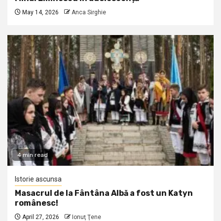
May 14, 2026
Anca Sirghie
4 min read
Istorie ascunsa
Masacrul de la Fântâna Albă a fost un Katyn
românesc!
April 27, 2026
Ionuţ Ţene