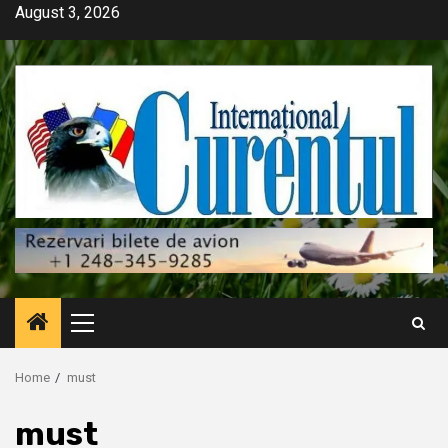
Skip
August 3, 2026
to
content
Primary
Menu
Home
must
must