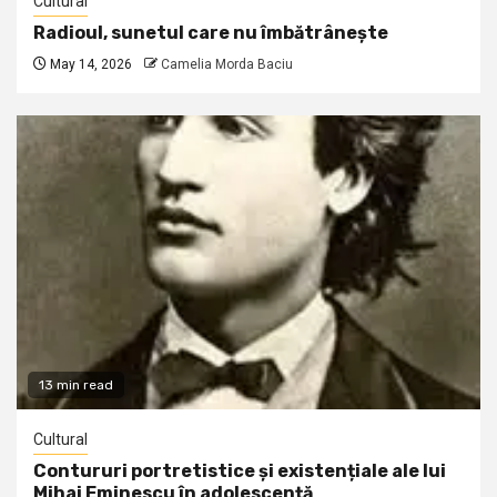
Cultural
Radioul, sunetul care nu îmbătrânește
May 14, 2026
Camelia Morda Baciu
13 min read
Cultural
Contururi portretistice și existențiale ale lui
Mihai Eminescu în adolescență