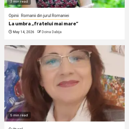
3 min read
Opinii
Romanii din jurul Romaniei
La umbra „fratelui mai mare”
May 14, 2026
Doina Dabija
5 min read