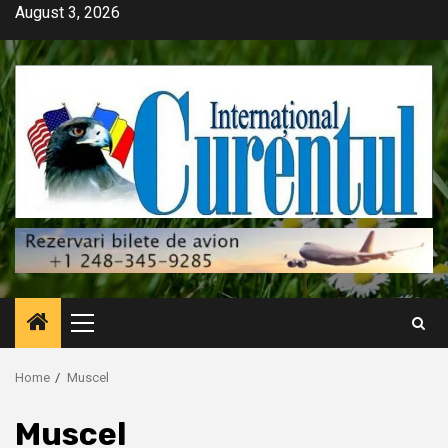
Skip
August 3, 2026
to
content
Primary
Menu
Home
Muscel
Muscel