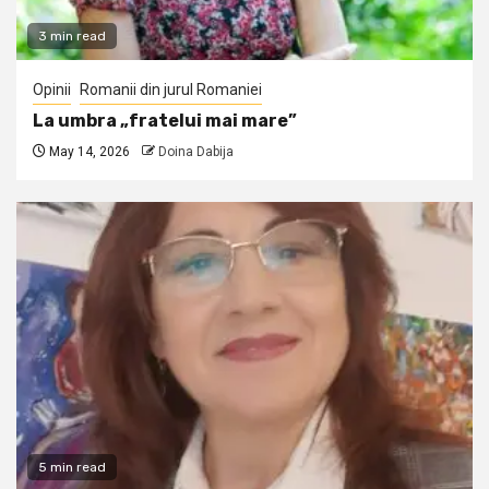
3 min read
Opinii
Romanii din jurul Romaniei
La umbra „fratelui mai mare”
May 14, 2026
Doina Dabija
5 min read