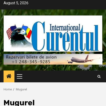
Skip
August 5, 2026
to
content
Primary
Menu
Home
Mugurel
Mugurel