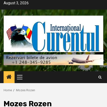
Skip
August 3, 2026
to
content
Primary
Menu
Home
Mozes Rozen
Mozes Rozen