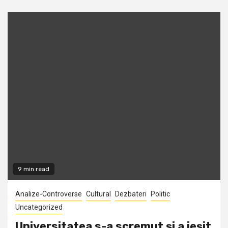
9 min read
Analize-Controverse
Cultural
Dezbateri
Politic
Uncategorized
Universitatea s-a scremut şi a ieşit