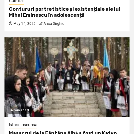
Cultural
Contururi portretistice și existențiale ale lui
Mihai Eminescu în adolescență
May 14, 2026
Anca Sirghie
4 min read
Istorie ascunsa
Masacrul de la Fântâna Albă a fost un Katyn