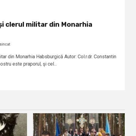
i clerul militar din Monarhia
sincat
itar din Monarhia Habsburgică Autor: Col.r.dr. Constantin
tru este praporul, şi cel...