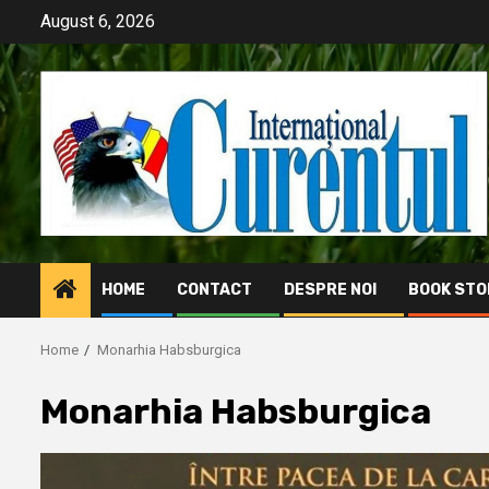
Skip
August 6, 2026
to
content
HOME
CONTACT
DESPRE NOI
BOOK STO
Home
Monarhia Habsburgica
Monarhia Habsburgica