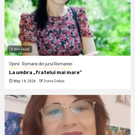
3 min read
Opinii
Romanii din jurul Romaniei
La umbra „fratelui mai mare”
May 14, 2026
Doina Dabija