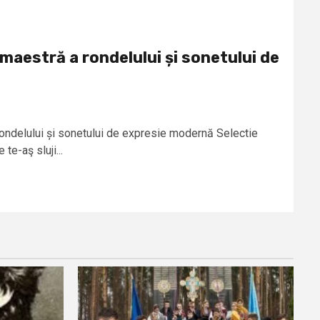
aestră a rondelului și sonetului de
delului și sonetului de expresie modernă Selectie
te-aş sluji...