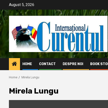
Skip
August 5, 2026
to
content
HOME
CONTACT
DESPRE NOI
BOOK STO
Home
Mirela Lungu
Mirela Lungu