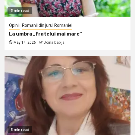
3 min read
Opinii
Romanii din jurul Romaniei
La umbra „fratelui mai mare”
May 14, 2026
Doina Dabija
5 min read