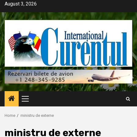
Skip
August 3, 2026
to
content
Primary
Menu
Home
ministru de externe
ministru de externe