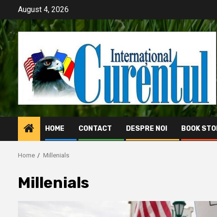
Skip
August 4, 2026
to
content
HOME
CONTACT
DESPRE NOI
BOOK STO
Home
Millenials
Millenials