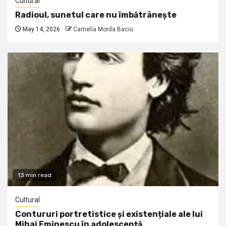
Cultural
Radioul, sunetul care nu îmbătrânește
May 14, 2026
Camelia Morda Baciu
13 min read
Cultural
Contururi portretistice și existențiale ale lui
Mihai Eminescu în adolescență