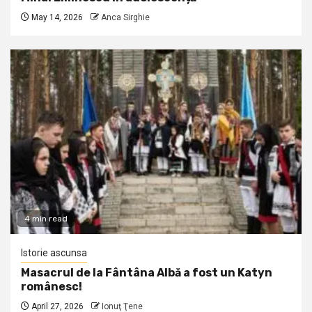
May 14, 2026
Anca Sirghie
4 min read
Istorie ascunsa
Masacrul de la Fântâna Albă a fost un Katyn
românesc!
April 27, 2026
Ionuţ Ţene