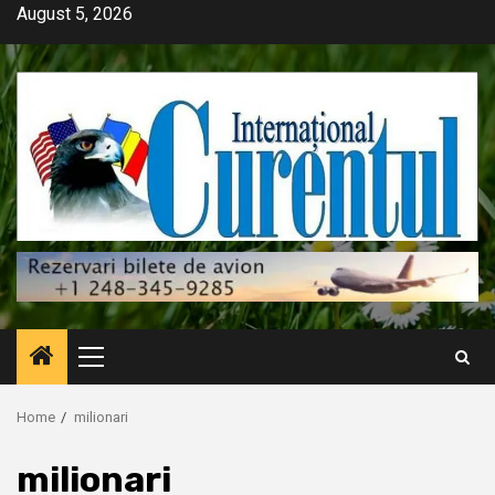
Skip
August 5, 2026
to
content
Primary
Menu
Home
milionari
milionari