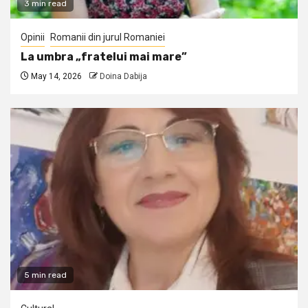
3 min read
Opinii
Romanii din jurul Romaniei
La umbra „fratelui mai mare”
May 14, 2026
Doina Dabija
5 min read