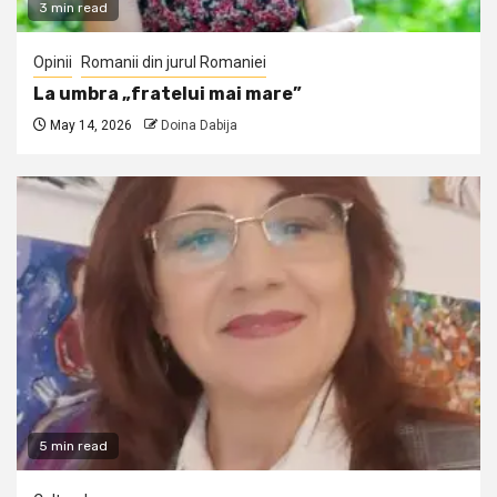
3 min read
Opinii
Romanii din jurul Romaniei
La umbra „fratelui mai mare”
May 14, 2026
Doina Dabija
5 min read