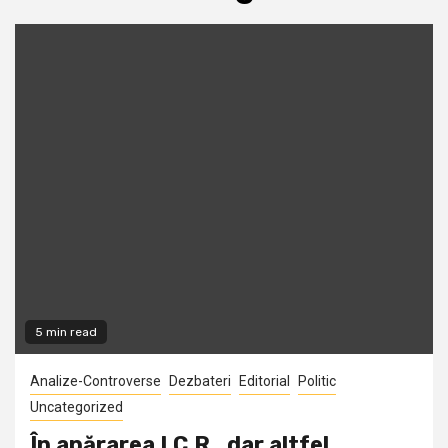
5 min read
Analize-Controverse
Dezbateri
Editorial
Politic
Uncategorized
În apărarea I.C.R., dar altfel