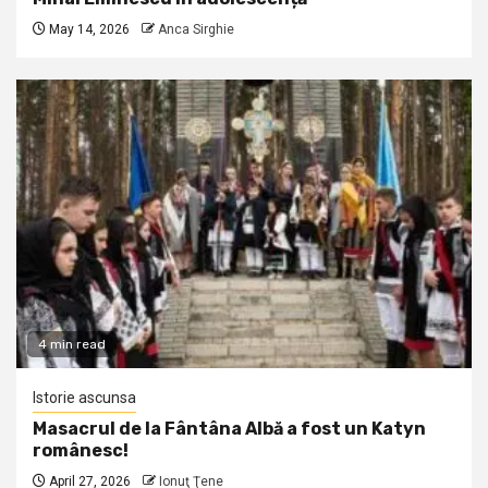
May 14, 2026
Anca Sirghie
4 min read
Istorie ascunsa
Masacrul de la Fântâna Albă a fost un Katyn
românesc!
April 27, 2026
Ionuţ Ţene