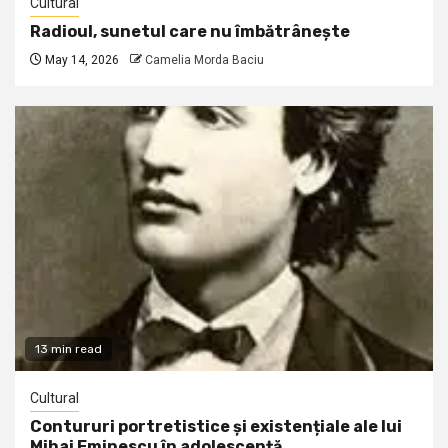
Cultural
Radioul, sunetul care nu îmbătrânește
May 14, 2026
Camelia Morda Baciu
13 min read
Cultural
Contururi portretistice și existențiale ale lui
Mihai Eminescu în adolescență