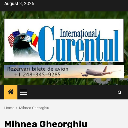
Skip
August 3, 2026
to
content
Primary
Menu
Home
Mihnea Gheorghiu
Mihnea Gheorghiu