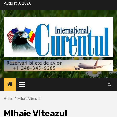
Skip
August 3, 2026
to
content
Primary
Menu
Home
MIhaie VIteazul
MIhaie VIteazul