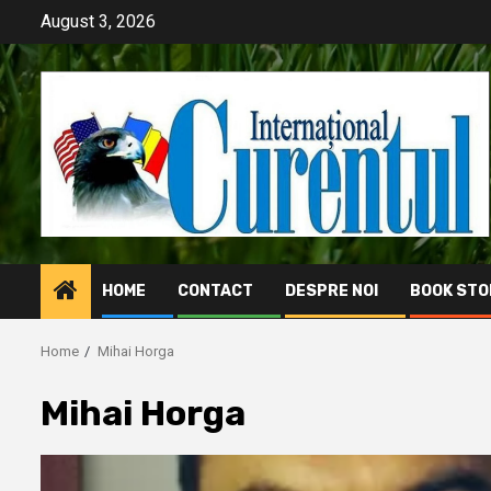
Skip
August 3, 2026
to
content
HOME
CONTACT
DESPRE NOI
BOOK STO
Home
Mihai Horga
Mihai Horga