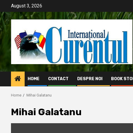
Skip
August 3, 2026
to
content
HOME
CONTACT
DESPRE NOI
BOOK STO
Home
Mihai Galatanu
Mihai Galatanu