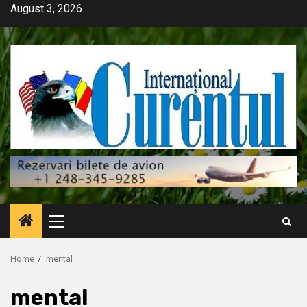
Skip
August 3, 2026
to
content
Primary
Menu
Home
mental
mental