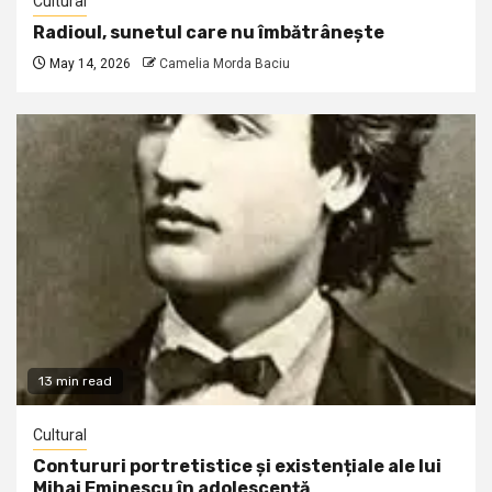
Cultural
Radioul, sunetul care nu îmbătrânește
May 14, 2026
Camelia Morda Baciu
13 min read
Cultural
Contururi portretistice și existențiale ale lui
Mihai Eminescu în adolescență