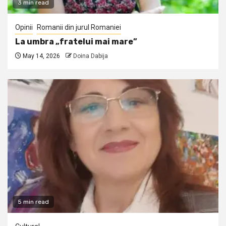
3 min read
Opinii
Romanii din jurul Romaniei
La umbra „fratelui mai mare”
May 14, 2026
Doina Dabija
5 min read