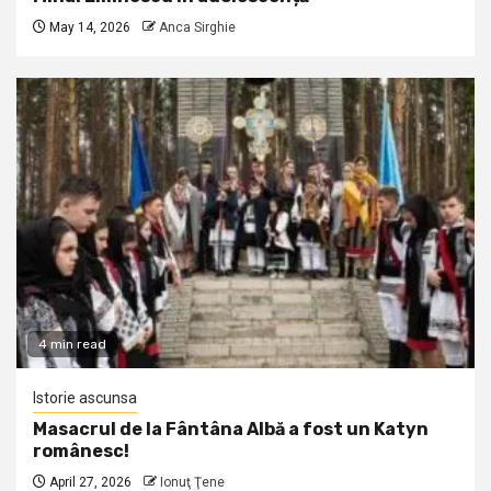
May 14, 2026
Anca Sirghie
4 min read
Istorie ascunsa
Masacrul de la Fântâna Albă a fost un Katyn
românesc!
April 27, 2026
Ionuţ Ţene