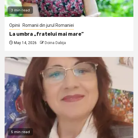
3 min read
Opinii
Romanii din jurul Romaniei
La umbra „fratelui mai mare”
May 14, 2026
Doina Dabija
5 min read