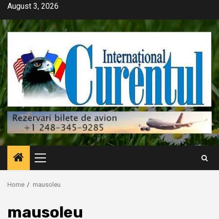
Skip
August 3, 2026
to
content
Primary
Menu
Home
mausoleu
mausoleu