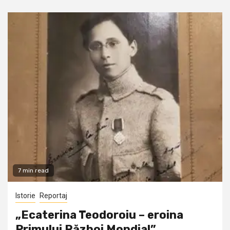
7 min read
Istorie
Reportaj
„Ecaterina Teodoroiu – eroina
Primului Război Mondial”