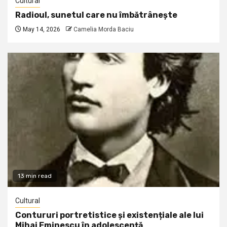
Cultural
Radioul, sunetul care nu îmbătrânește
May 14, 2026
Camelia Morda Baciu
13 min read
Cultural
Contururi portretistice și existențiale ale lui
Mihai Eminescu în adolescență