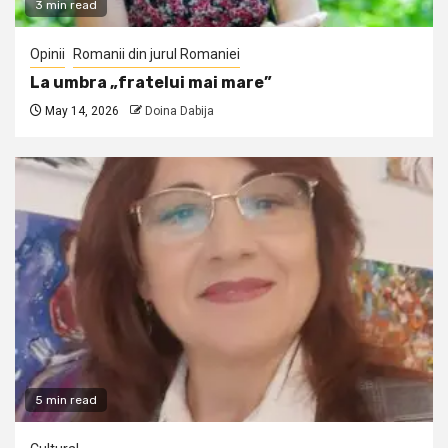
3 min read
Opinii
Romanii din jurul Romaniei
La umbra „fratelui mai mare”
May 14, 2026
Doina Dabija
5 min read