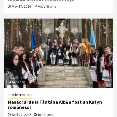
May 14, 2026
Anca Sirghie
4 min read
Istorie ascunsa
Masacrul de la Fântâna Albă a fost un Katyn
românesc!
April 27, 2026
Ionuţ Ţene