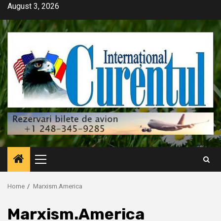
Skip
August 3, 2026
to
content
Primary
Menu
Home
Marxism.America
Marxism.America