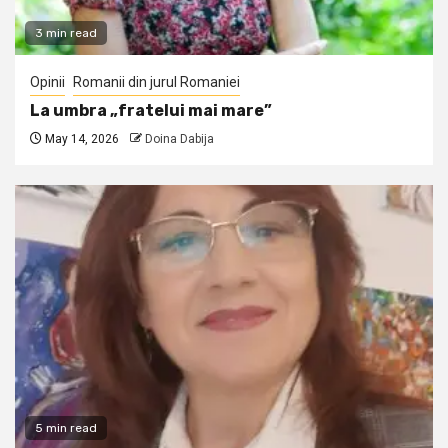
3 min read
Opinii
Romanii din jurul Romaniei
La umbra „fratelui mai mare”
May 14, 2026
Doina Dabija
5 min read