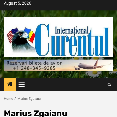
Skip
August 5, 2026
to
content
Primary
Menu
Home
Marius Zgaianu
Marius Zgaianu