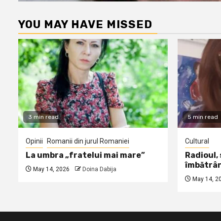
YOU MAY HAVE MISSED
3 min read
5 min read
Opinii
Romanii din jurul Romaniei
Cultural
La umbra „fratelui mai mare”
Radioul,
îmbătrâ
May 14, 2026
Doina Dabija
May 14, 2