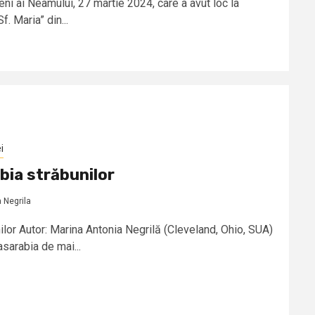
ni ai Neamului, 27 martie 2024, care a avut loc la
 Maria” din...
i
bia străbunilor
 Negrila
ilor Autor: Marina Antonia Negrilă (Cleveland, Ohio, SUA)
asarabia de mai...