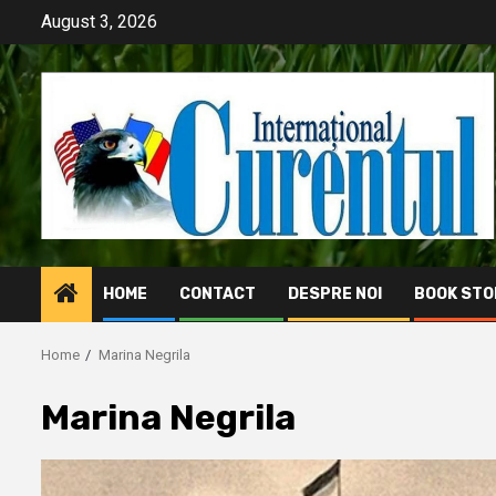
Skip
August 3, 2026
to
content
HOME
CONTACT
DESPRE NOI
BOOK STO
Home
Marina Negrila
Marina Negrila