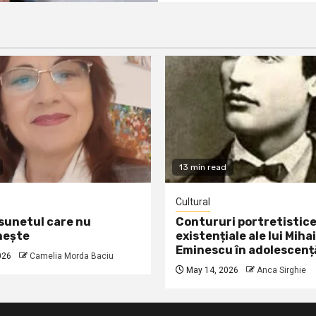
13 min read
Cultural
 sunetul care nu
Contururi portretistice
nește
existențiale ale lui Mihai
Eminescu în adolescenț
026
Camelia Morda Baciu
May 14, 2026
Anca Sirghie