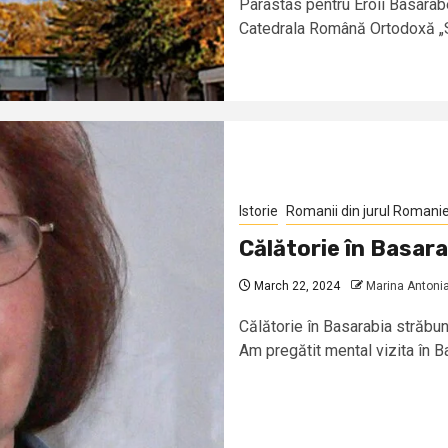
Parastas pentru Eroii Basarabe
Catedrala Română Ortodoxă „Sf.
Istorie
Romanii din jurul Romanie
Călătorie în Basara
March 22, 2024
Marina Antonia
Călătorie în Basarabia străbun
Am pregătit mental vizita în B