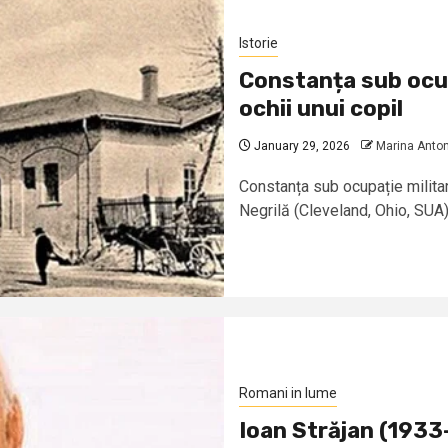
Istorie
Constanța sub ocup
ochii unui copil
January 29, 2026
Marina Anton
Constanța sub ocupație militar
Negrilă (Cleveland, Ohio, SUA)
Romani in lume
Ioan Străjan (1933