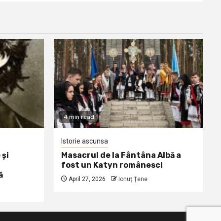
4 min read
Istorie ascunsa
 și
Masacrul de la Fântâna Albă a
fost un Katyn românesc!
ă
April 27, 2026
Ionuţ Ţene