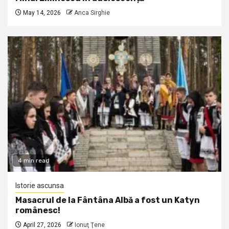
May 14, 2026
Anca Sirghie
4 min read
Istorie ascunsa
Masacrul de la Fântâna Albă a fost un Katyn
românesc!
April 27, 2026
Ionuţ Ţene