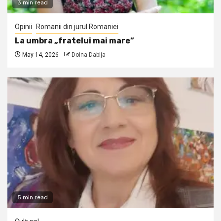
3 min read
Opinii
Romanii din jurul Romaniei
La umbra „fratelui mai mare”
May 14, 2026
Doina Dabija
5 min read