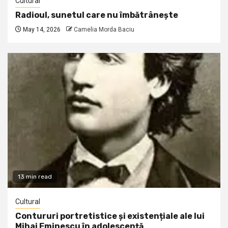
Cultural
Radioul, sunetul care nu îmbătrânește
May 14, 2026
Camelia Morda Baciu
13 min read
Cultural
Contururi portretistice și existențiale ale lui
Mihai Eminescu în adolescență