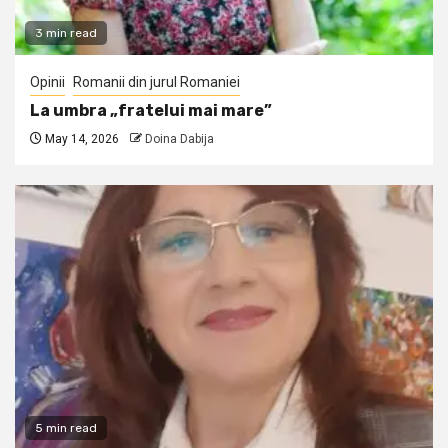
3 min read
Opinii
Romanii din jurul Romaniei
La umbra „fratelui mai mare”
May 14, 2026
Doina Dabija
5 min read