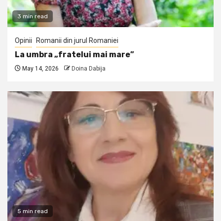
3 min read
Opinii
Romanii din jurul Romaniei
La umbra „fratelui mai mare”
May 14, 2026
Doina Dabija
5 min read