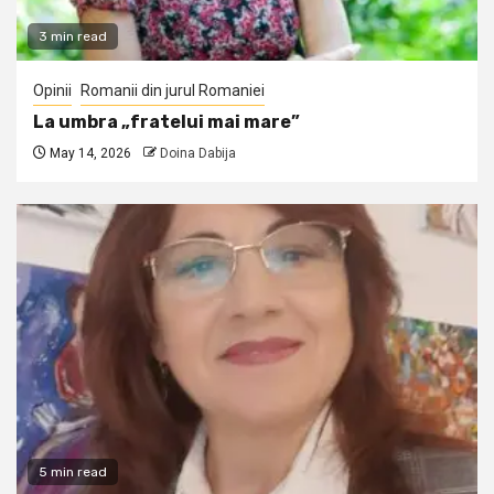
3 min read
Opinii
Romanii din jurul Romaniei
La umbra „fratelui mai mare”
May 14, 2026
Doina Dabija
5 min read