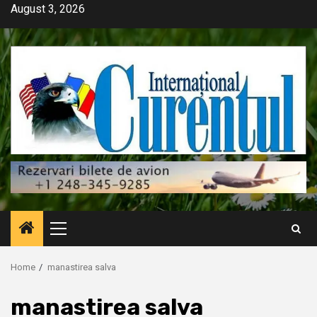
Skip
August 3, 2026
to
content
Primary
Menu
Home
manastirea salva
manastirea salva