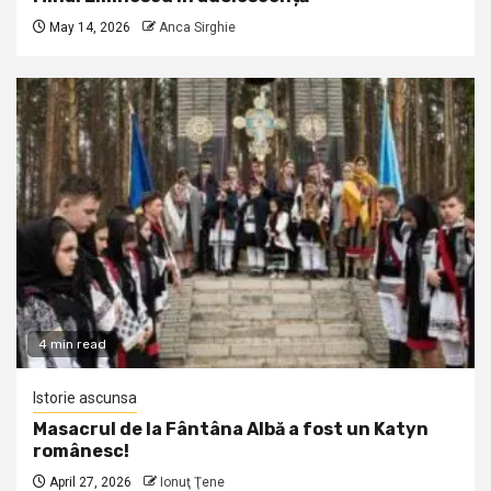
May 14, 2026
Anca Sirghie
4 min read
Istorie ascunsa
Masacrul de la Fântâna Albă a fost un Katyn
românesc!
April 27, 2026
Ionuţ Ţene