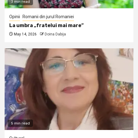
3 min read
Opinii
Romanii din jurul Romaniei
La umbra „fratelui mai mare”
May 14, 2026
Doina Dabija
5 min read