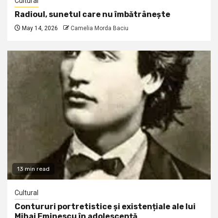
Cultural
Radioul, sunetul care nu îmbătrânește
May 14, 2026
Camelia Morda Baciu
13 min read
Cultural
Contururi portretistice și existențiale ale lui
Mihai Eminescu în adolescență