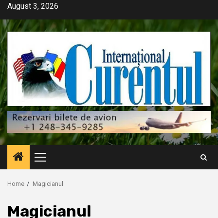
Skip
August 3, 2026
to
content
Primary
Menu
Home
Magicianul
Magicianul