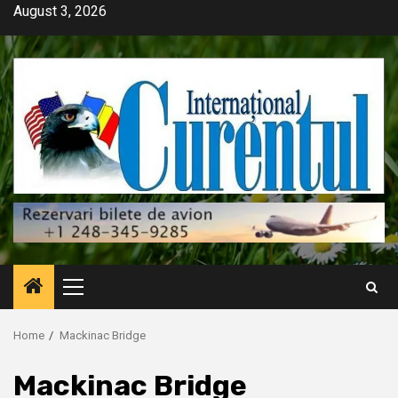
Skip
August 3, 2026
to
content
Primary
Menu
Home
Mackinac Bridge
Mackinac Bridge