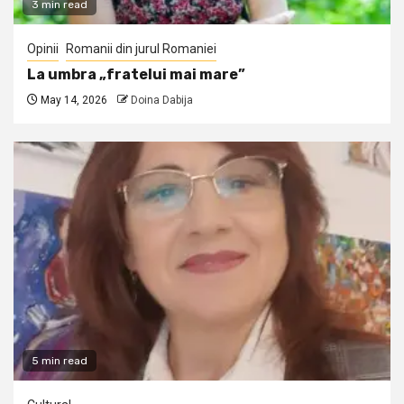
3 min read
Opinii
Romanii din jurul Romaniei
La umbra „fratelui mai mare”
May 14, 2026
Doina Dabija
5 min read