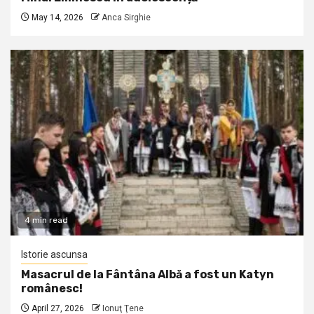
May 14, 2026
Anca Sirghie
4 min read
Istorie ascunsa
Masacrul de la Fântâna Albă a fost un Katyn
românesc!
April 27, 2026
Ionuţ Ţene