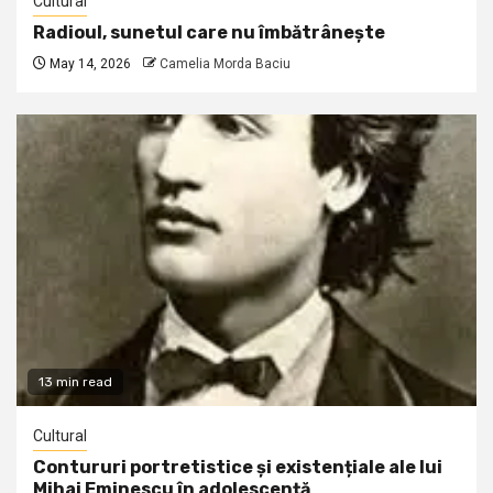
Cultural
Radioul, sunetul care nu îmbătrânește
May 14, 2026
Camelia Morda Baciu
13 min read
Cultural
Contururi portretistice și existențiale ale lui
Mihai Eminescu în adolescență