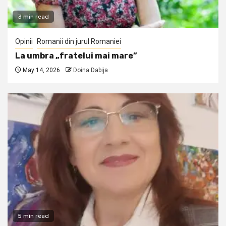
3 min read
Opinii
Romanii din jurul Romaniei
La umbra „fratelui mai mare”
May 14, 2026
Doina Dabija
5 min read