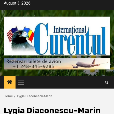
Skip
August 3, 2026
to
content
Primary
Menu
Home
Lygia Diaconescu-Marin
Lygia Diaconescu-Marin