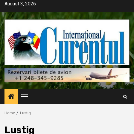
Skip
August 3, 2026
to
content
Primary
Menu
Home
Lustig
Lustig