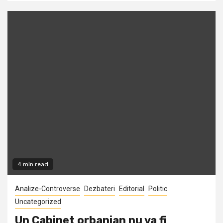
4 min read
Analize-Controverse
Dezbateri
Editorial
Politic
Uncategorized
Un Cabinet orbanian nu va fi